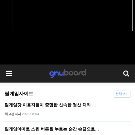
릴게임사이트
전체보기
릴게임갓 이용자들이 증명한 신속한 정산 처리 …
최고관리자
2026-08-04
릴게임야마토 스핀 버튼을 누르는 순간 손끝으로…