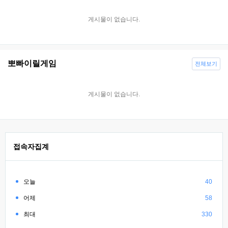
게시물이 없습니다.
뽀빠이릴게임
전체보기
게시물이 없습니다.
접속자집계
오늘
40
어제
58
최대
330