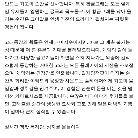
만드는 최고의 순간을 선사합니다. 특히 황금고래는 모든 릴게
임 유저들이 염원하는 궁극의 목표물로, 이 황금고래를 낚아 올
리는 순간은 그야말로 인생 역전의 드라마가 펼쳐지는 짜릿한
경험이 됩니다.
고래등장의 확률은 언제나 미지수이지만, 바로 그 예측 불가능
성 때문에 더 큰 흥분과 기대를 불러일으킵니다. 게임의 릴이 돌
아가고, 다양한 물고기들이 화면을 스쳐 지나가는 와중에 갑작
스럽게 등장하는 거대한 고래는 모든 플레이어의 시선을 사로잡
으며 숨 막히는 긴장감을 연출합니다. 릴게임잭팟이 터지는 순
간의 화려한 이펙트와 웅장한 사운드는 플레이어에게 최고의 몰
입감과 성취감을 안겨주며, 이 경험은 단순히 돈을 버는 것을 넘
어선 카타르시스를 제공합니다. 수많은 바다이야기 후기들을 보
면, 고래출현 순간의 생생한 묘사와 그로 인해 얻은 대박의 기쁨
이 얼마나 큰지 짐작할 수 있습니다.
실시간 잭팟 목격담, 성지를 물들이다