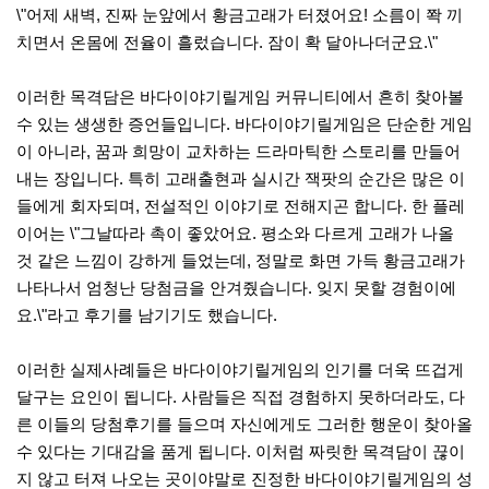
\"어제 새벽, 진짜 눈앞에서 황금고래가 터졌어요! 소름이 쫙 끼
치면서 온몸에 전율이 흘렀습니다. 잠이 확 달아나더군요.\"
이러한 목격담은 바다이야기릴게임 커뮤니티에서 흔히 찾아볼
수 있는 생생한 증언들입니다. 바다이야기릴게임은 단순한 게임
이 아니라, 꿈과 희망이 교차하는 드라마틱한 스토리를 만들어
내는 장입니다. 특히 고래출현과 실시간 잭팟의 순간은 많은 이
들에게 회자되며, 전설적인 이야기로 전해지곤 합니다. 한 플레
이어는 \"그날따라 촉이 좋았어요. 평소와 다르게 고래가 나올
것 같은 느낌이 강하게 들었는데, 정말로 화면 가득 황금고래가
나타나서 엄청난 당첨금을 안겨줬습니다. 잊지 못할 경험이에
요.\"라고 후기를 남기기도 했습니다.
이러한 실제사례들은 바다이야기릴게임의 인기를 더욱 뜨겁게
달구는 요인이 됩니다. 사람들은 직접 경험하지 못하더라도, 다
른 이들의 당첨후기를 들으며 자신에게도 그러한 행운이 찾아올
수 있다는 기대감을 품게 됩니다. 이처럼 짜릿한 목격담이 끊이
지 않고 터져 나오는 곳이야말로 진정한 바다이야기릴게임의 성