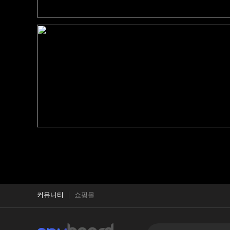
커뮤니티
쇼핑몰