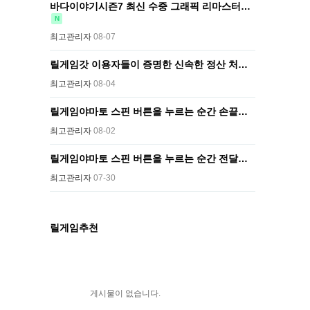
바다이야기시즌7 최신 수중 그래픽 리마스터…
N
최고관리자
08-07
릴게임갓 이용자들이 증명한 신속한 정산 처…
최고관리자
08-04
릴게임야마토 스핀 버튼을 누르는 순간 손끝…
최고관리자
08-02
릴게임야마토 스핀 버튼을 누르는 순간 전달…
최고관리자
07-30
릴게임추천
게시물이 없습니다.