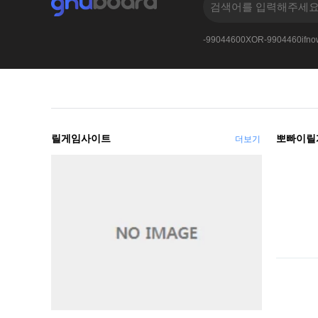
123
-1
-9184652
GFHKHOPDZoQuhvLg
-99044600XOR-9904460ifno
릴게임사이트
뽀빠이릴
더보기