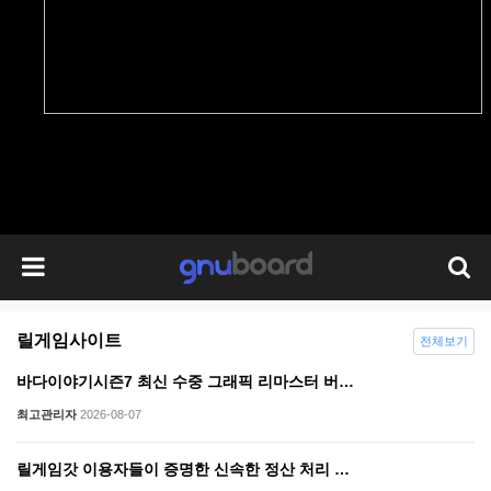
릴게임사이트
전체보기
바다이야기시즌7 최신 수중 그래픽 리마스터 버…
최고관리자
2026-08-07
릴게임갓 이용자들이 증명한 신속한 정산 처리 …