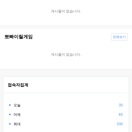
게시물이 없습니다.
뽀빠이릴게임
전체보기
게시물이 없습니다.
접속자집계
오늘
35
어제
65
최대
330