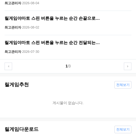
최고관리자
2026-08-04
릴게임야마토 스핀 버튼을 누르는 순간 손끝으로…
최고관리자
2026-08-02
릴게임야마토 스핀 버튼을 누르는 순간 전달되는…
최고관리자
2026-07-30
1
/3
릴게임추천
전체보기
게시물이 없습니다.
릴게임다운로드
전체보기