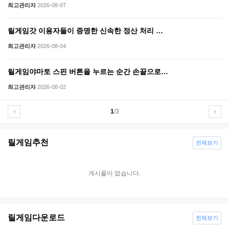
최고관리자
2026-08-07
릴게임갓 이용자들이 증명한 신속한 정산 처리 …
최고관리자
2026-08-04
릴게임야마토 스핀 버튼을 누르는 순간 손끝으로…
최고관리자
2026-08-02
1
/3
릴게임추천
전체보기
게시물이 없습니다.
릴게임다운로드
전체보기