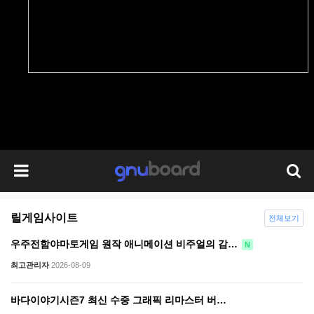
릴게임사이트
전체보기
우주전함야마토게임 원작 애니메이션 비주얼의 감…
N
최고관리자
2026-08-09
바다이야기시즌7 최신 수중 그래픽 리마스터 버…