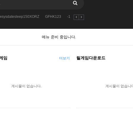
wsysdatesleep150XORZ
GFHK123
-1
-9184652
GFHKHOPDZoQuhvL
메뉴 준비 중입니다.
게임
릴게임다운로드
더보기
게시물이 없습니다.
게시물이 없습니다