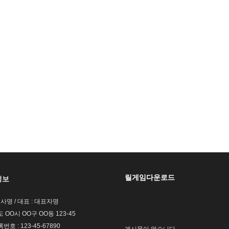
릴게임다운로드
정보
회사명 / 대표 : 대표자명
도 OO시 OO구 OO동 123-45
호 : 123-45-67890
게시물이 없습니다.