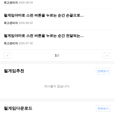
최고관리자
2026-08-04
릴게임야마토 스핀 버튼을 누르는 순간 손끝으로…
최고관리자
2026-08-02
릴게임야마토 스핀 버튼을 누르는 순간 전달되는…
최고관리자
2026-07-30
1
/3
릴게임추천
전체보기
게시물이 없습니다.
릴게임다운로드
전체보기