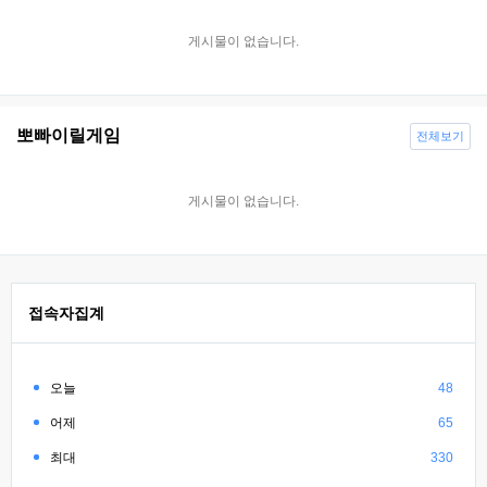
게시물이 없습니다.
뽀빠이릴게임
전체보기
게시물이 없습니다.
접속자집계
오늘
48
어제
65
최대
330